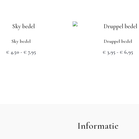
Sky bedel
Druppel bedel
Prijsklasse:
Pri
€
4,50
-
€
7,95
€
3,95
-
€
6,95
€ 4,50
€ 
tot
to
€ 7,95
€ 
Informatie