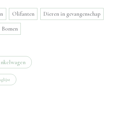
en
Olifanten
Dieren in gevangenschap
Bomen
inkelwagen
glijst