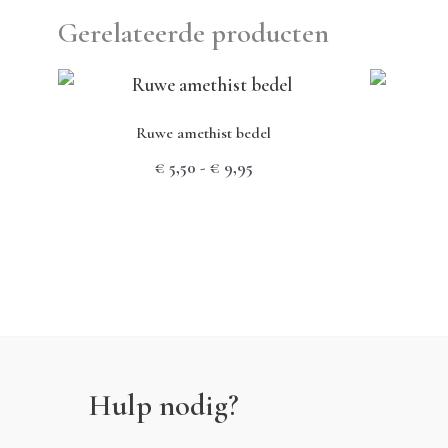
Gerelateerde producten
Ruwe amethist bedel
Prijsklasse:
€
5,50
-
€
9,95
€ 5,50
tot
€ 9,95
Hulp nodig?