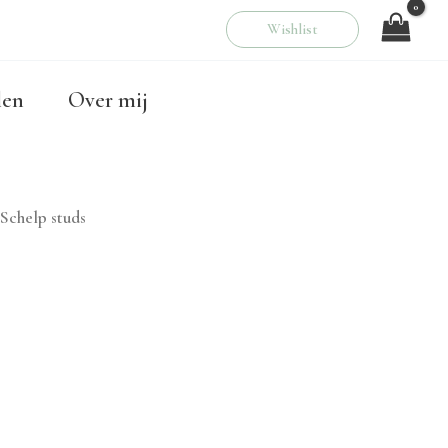
Wishlist
00
len
Over mij
 Schelp studs