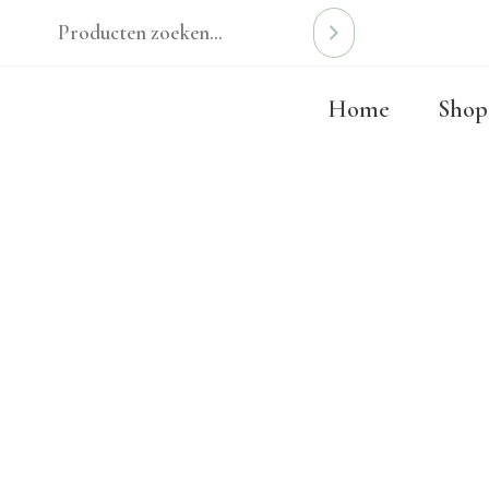
Ga
naar
de
Home
Shop
inhoud