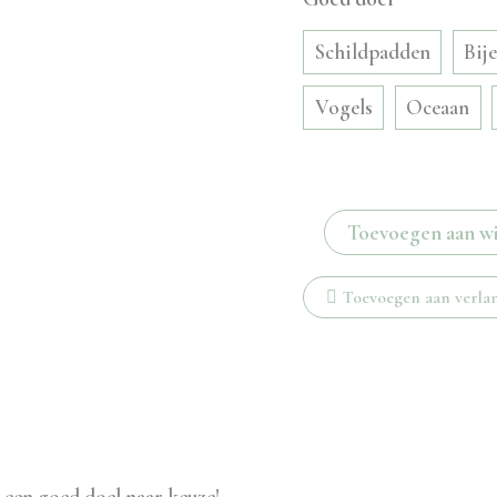
Schildpadden
Bij
Vogels
Oceaan
Schelp
Toevoegen aan w
studs
aantal
Toevoegen aan verlan
 een goed doel naar keuze!