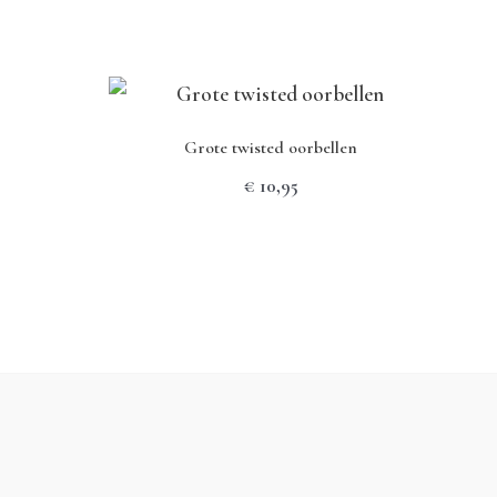
Grote twisted oorbellen
jsklasse:
€
10,95
3,95
t
6,95