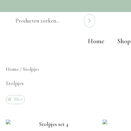
Ga
naar
de
Home
Shop
inhoud
Home
/ Stolpjes
Stolpjes
Filter