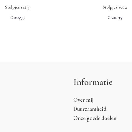
Stolpjes set 3
Stolpjes set 2
€
20,95
€
20,95
Informatie
Over mij
Duurzaamheid
Onze goede doelen