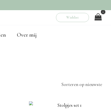
Wishlist
00
len
Over mij