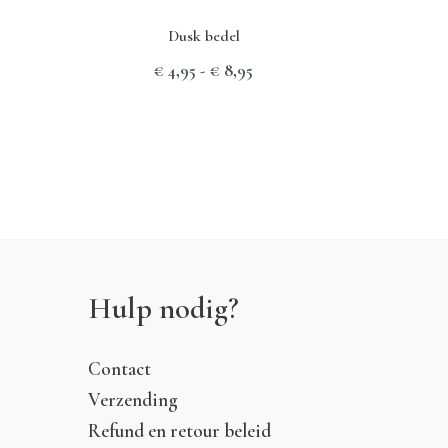
Dusk bedel
Prijsklasse:
€
4,95
-
€
8,95
€ 4,95
tot
€ 8,95
Hulp nodig?
Contact
Verzending
Refund en retour beleid