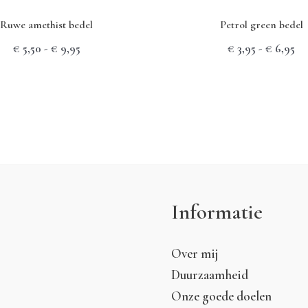
Ruwe amethist bedel
Petrol green bedel
Prijsklasse:
Pri
€
5,50
-
€
9,95
€
3,95
-
€
6,95
€ 5,50
€ 
tot
to
€ 9,95
€ 
Informatie
Over mij
Duurzaamheid
Onze goede doelen