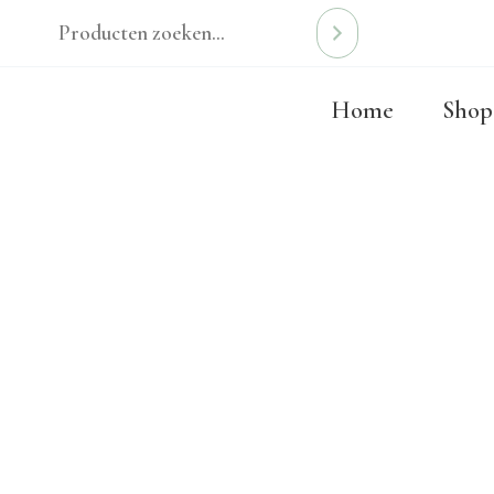
Ga
naar
de
Home
Shop
inhoud