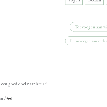
Krab
Toevoegen aan w
studs
aantal
Toevoegen aan verlan
 een goed doel naar keuze!
dan
hier
!