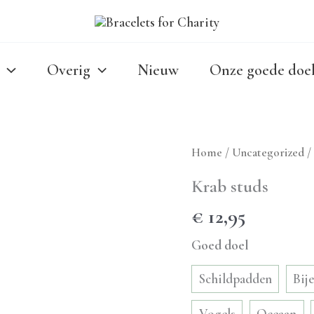
Overig
Nieuw
Onze goede doe
Home
/
Uncategorized
/
Krab studs
€
12,95
Goed doel
Schildpadden
Bij
Vogels
Oceaan