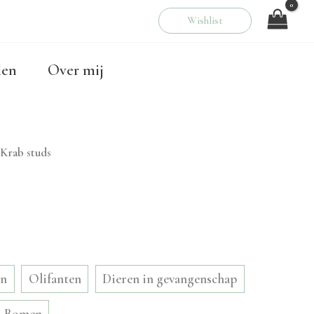
Wishlist
00
len
Over mij
 Krab studs
en
Olifanten
Dieren in gevangenschap
Bomen