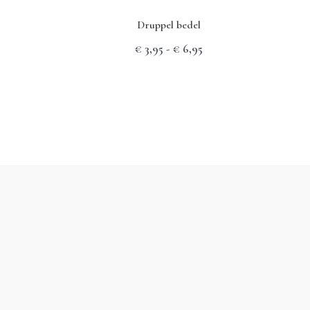
Druppel bedel
jsklasse:
Prijsklasse:
€
3,95
-
€
6,95
3,95
€ 3,95
t
tot
6,95
€ 6,95