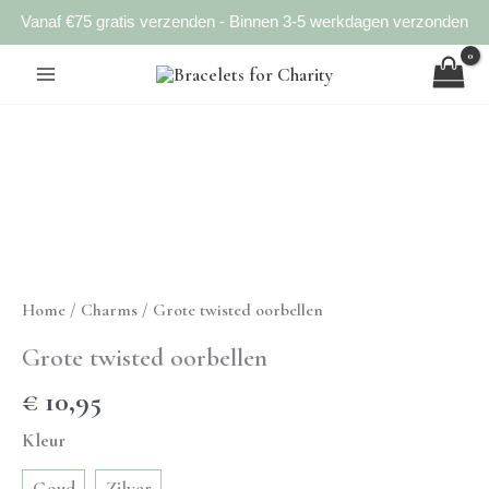
Vanaf €75 gratis verzenden - Binnen 3-5 werkdagen verzonden
Ga
naar
de
inhoud
Home
/
Charms
/ Grote twisted oorbellen
Grote twisted oorbellen
€
10,95
Kleur
Goud
Zilver