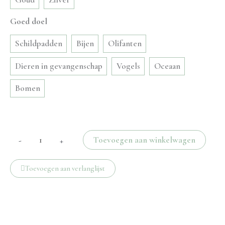
Goed doel
Schildpadden
Bijen
Olifanten
Dieren in gevangenschap
Vogels
Oceaan
Bomen
Grote
Toevoegen aan winkelwagen
-
+
twisted
oorbellen
Toevoegen aan verlanglijst
aantal
Beschrijving