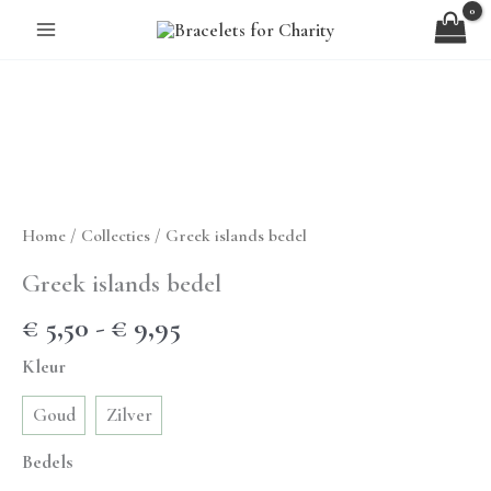
Ga
naar
de
inhoud
Home
/
Collecties
/ Greek islands bedel
Greek islands bedel
Prijsklasse:
€
5,50
-
€
9,95
€ 5,50
Kleur
tot
€ 9,95
Goud
Zilver
Bedels