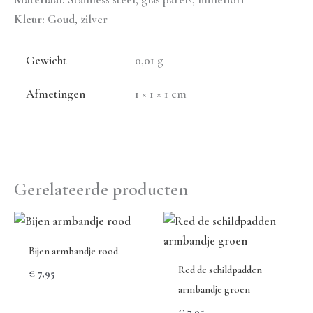
Kleur:
Goud, zilver
Gewicht
0,01 g
Afmetingen
1 × 1 × 1 cm
Gerelateerde producten
Bijen armbandje rood
Red de schildpadden
€
7,95
armbandje groen
€
7,95