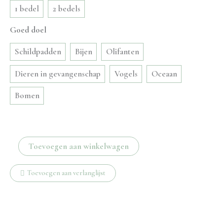
1 bedel
2 bedels
Goed doel
Schildpadden
Bijen
Olifanten
Dieren in gevangenschap
Vogels
Oceaan
Bomen
Greek
Toevoegen aan winkelwagen
islands
bedel
Toevoegen aan verlanglijst
aantal