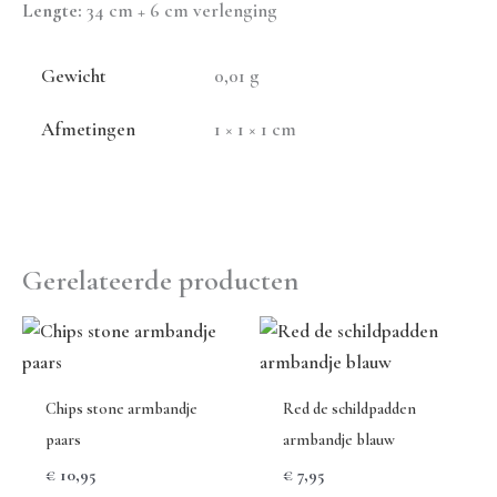
Lengte:
34 cm + 6 cm verlenging
Gewicht
0,01 g
Afmetingen
1 × 1 × 1 cm
Gerelateerde producten
Chips stone armbandje
Red de schildpadden
paars
armbandje blauw
€
10,95
€
7,95