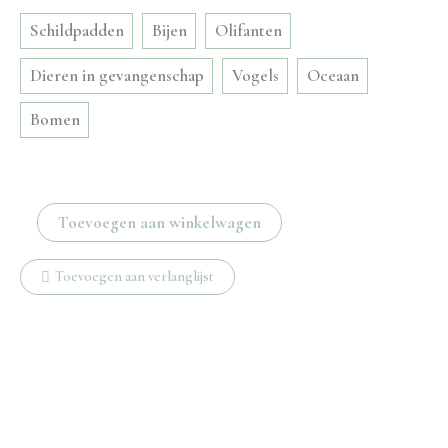
Schildpadden
Bijen
Olifanten
Dieren in gevangenschap
Vogels
Oceaan
Bomen
Fish
Toevoegen aan winkelwagen
ketting
aantal
Toevoegen aan verlanglijst
Beschrijving
Aanvullende informatie