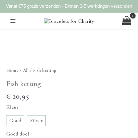
Vanaf €75 gratis verzenden - Binnen 3-5 werkdagen verzonden
Ga
naar
de
inhoud
Home
/
All
/ Fish ketting
Fish ketting
€
20,95
Kleur
Goud
Zilver
Goed doel