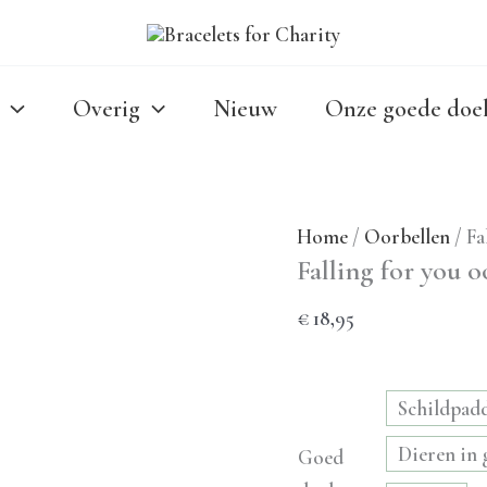
Overig
Nieuw
Onze goede doe
Home
/
Oorbellen
/ Fa
Falling for you 
€
18,95
Schildpad
Dieren in
Goed