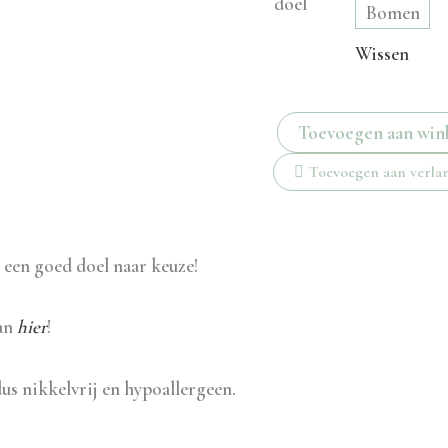
doel
Bomen
Wissen
Toevoegen aan wi
Falling
Toevoegen aan verlan
for
you
oorbellen
 een goed doel naar keuze!
zwart
aantal
dan
hier
!
us nikkelvrij en hypoallergeen.