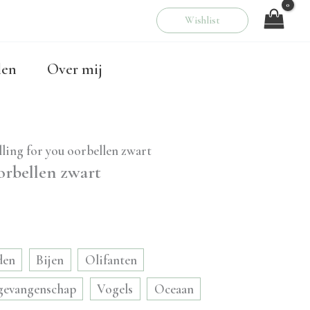
Wishlist
00
len
Over mij
lling for you oorbellen zwart
oorbellen zwart
den
Bijen
Olifanten
 gevangenschap
Vogels
Oceaan