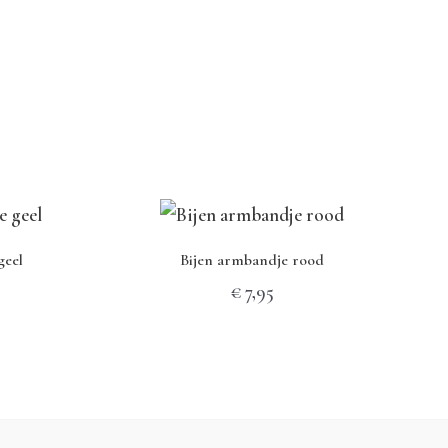
geel
Bijen armbandje rood
€
7,95