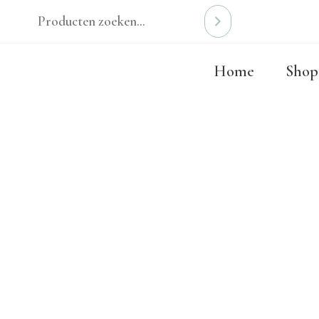
Ga
naar
de
Home
Shop
inhoud