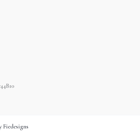
44B10
y Fiedesigns