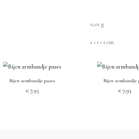
0,01 g
1 × 1 × 1 cm
Bijen armbandje paars
Bijen armbandje 
€
7,95
€
7,95