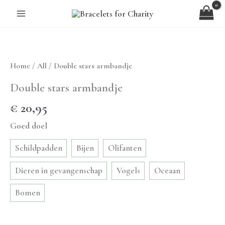
Ga
naar
de
inhoud
Home
/
All
/ Double stars armbandje
Double stars armbandje
€
20,95
Goed doel
Schildpadden
Bijen
Olifanten
Dieren in gevangenschap
Vogels
Oceaan
Bomen