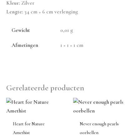
Kleur:
Zilver
Lengte:
34 cm + 6 cm verlenging
Gewicht
0,01 g
Afmetingen
1 × 1 × 1 cm
Gerelateerde producten
Heart for Nature
Never enough pearls
Amethist
oorbellen