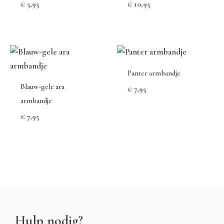
€
5,95
€
10,95
Panter armbandje
Blauw-gele ara
€
7,95
armbandje
€
7,95
Hulp nodig?