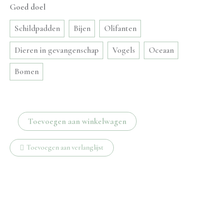
Goed doel
Schildpadden
Bijen
Olifanten
Dieren in gevangenschap
Vogels
Oceaan
Bomen
Beach
Toevoegen aan winkelwagen
ketting
aantal
Toevoegen aan verlanglijst
Beschrijving