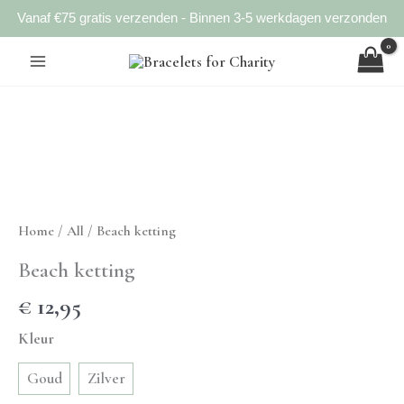
Vanaf €75 gratis verzenden - Binnen 3-5 werkdagen verzonden
Ga
naar
de
inhoud
Home
/
All
/ Beach ketting
Beach ketting
€
12,95
Kleur
Goud
Zilver