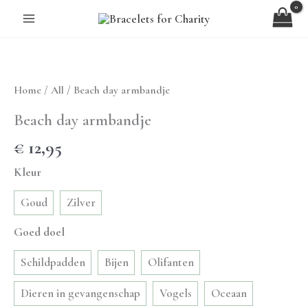
Ga
naar
de
inhoud
Home
/
All
/ Beach day armbandje
Beach day armbandje
€
12,95
Kleur
Goud
Zilver
Goed doel
Schildpadden
Bijen
Olifanten
Dieren in gevangenschap
Vogels
Oceaan