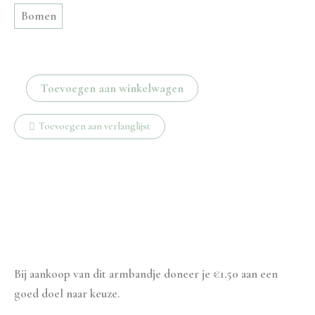
Bomen
Beach
Toevoegen aan winkelwagen
day
armbandje
Toevoegen aan verlanglijst
aantal
Beschrijving
Aanvullende informatie
Bij aankoop van dit armbandje doneer je €1.50 aan een
goed doel naar keuze.