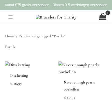
Vanaf €75 gratis verzenden - Binnen 3-5 werkdagen verzonden
Ga
naar
de
inhoud
Home
/ Producten getagged “Parels”
Parels
Diva ketting
Never enough pearls
€
16,95
oorbellen
€
10,95