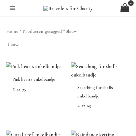
Ga
naar
de
inhoud
Home
/ Producten getagged “Blauw”
Blauw
Pink hearts enkelbandje
Searching for shells
€
12,95
enkelbandje
€
12,95