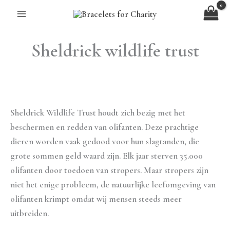
Ga
naar
de
Sheldrick wildlife trust
inhoud
Sheldrick Wildlife Trust houdt zich bezig met het
beschermen en redden van olifanten. Deze prachtige
dieren worden vaak gedood voor hun slagtanden, die
grote sommen geld waard zijn. Elk jaar sterven 35.000
olifanten door toedoen van stropers. Maar stropers zijn
niet het enige probleem, de natuurlijke leefomgeving van
olifanten krimpt omdat wij mensen steeds meer
uitbreiden.