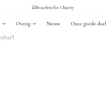
Overig
Nieuw
Onze goede doe
15f339″]