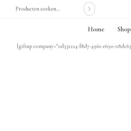
Ga
naar
de
Home
Shop
inhoud
[giftup company=”0d331224-f8d7-4961-e690-08dc65