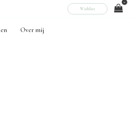
Wishlist
00
len
Over mij