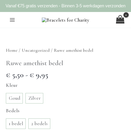
Vanaf €75 gratis verzenden - Binnen 3-5 werkdagen verzonden
Ga
naar
de
inhoud
Home
/
Uncategorized
/ Ruwe amethist bedel
Ruwe amethist bedel
Prijsklasse:
€
5,50
-
€
9,95
€ 5,50
Kleur
tot
€ 9,95
Goud
Zilver
Bedels
1 bedel
2 bedels