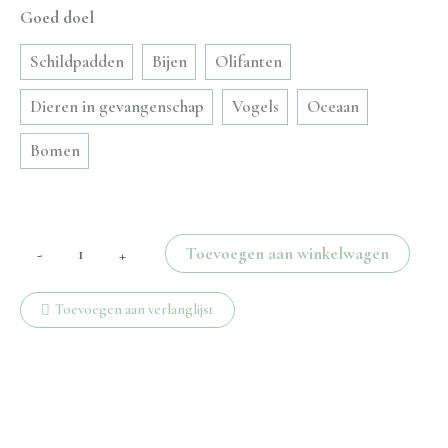
Goed doel
Schildpadden
Bijen
Olifanten
Dieren in gevangenschap
Vogels
Oceaan
Bomen
Ruwe
Toevoegen aan winkelwagen
-
+
amethist
bedel
Toevoegen aan verlanglijst
aantal
Beschrijving